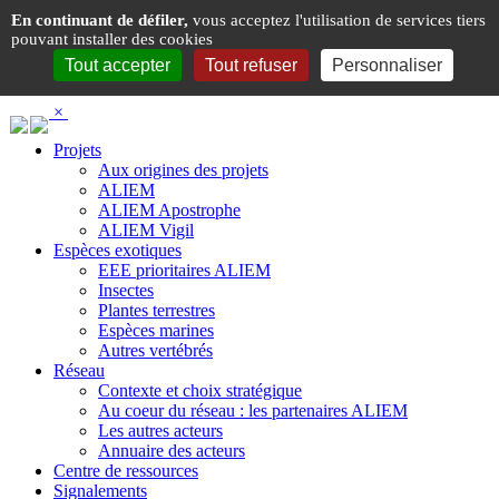
Panneau de gestion des cookies
En continuant de défiler,
vous acceptez l'utilisation de services tiers
pouvant installer des cookies
Tout accepter
Tout refuser
Personnaliser
×
Projets
Aux origines des projets
ALIEM
ALIEM Apostrophe
ALIEM Vigil
Espèces exotiques
EEE prioritaires ALIEM
Insectes
Plantes terrestres
Espèces marines
Autres vertébrés
Réseau
Contexte et choix stratégique
Au coeur du réseau : les partenaires ALIEM
Les autres acteurs
Annuaire des acteurs
Centre de ressources
Signalements